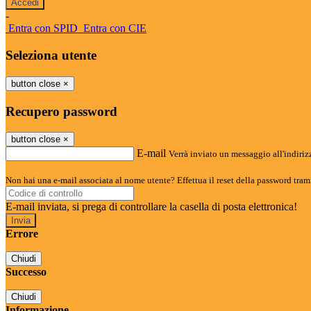
-
Entra con SPID
Entra con CIE
Seleziona utente
button close
×
Recupero password
button close
×
E-mail
Verrà inviato un messaggio all'indirizz
Non hai una e-mail associata al nome utente? Effettua il reset della password tram
E-mail inviata, si prega di controllare la casella di posta elettronica!
Errore
Chiudi
Successo
Chiudi
Informazione