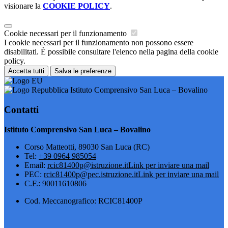
visionare la
COOKIE POLICY
.
Cookie necessari per il funzionamento
I cookie necessari per il funzionamento non possono essere
disabilitati. È possibile consultare l'elenco nella pagina della cookie
policy.
Accetta tutti
Salva le preferenze
Istituto Comprensivo San Luca – Bovalino
Contatti
Istituto Comprensivo San Luca – Bovalino
Corso Matteotti, 89030 San Luca (RC)
Tel:
+39 0964 985054
Email:
rcic81400p@istruzione.it
Link per inviare una mail
PEC:
rcic81400p@pec.istruzione.it
Link per inviare una mail
C.F.: 90011610806
Cod. Meccanografico: RCIC81400P