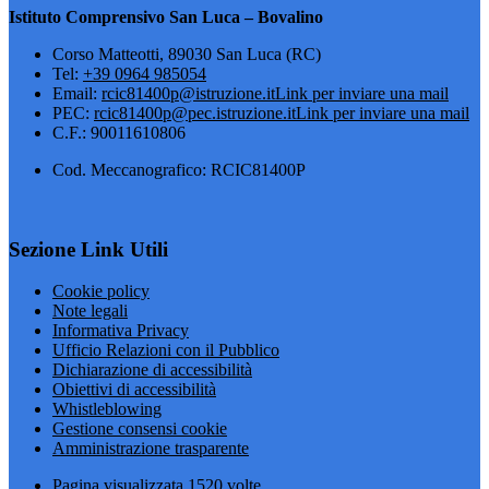
Istituto Comprensivo San Luca – Bovalino
Corso Matteotti, 89030 San Luca (RC)
Tel:
+39 0964 985054
Email:
rcic81400p@istruzione.it
Link per inviare una mail
PEC:
rcic81400p@pec.istruzione.it
Link per inviare una mail
C.F.: 90011610806
Cod. Meccanografico: RCIC81400P
Sezione Link Utili
Cookie policy
Note legali
Informativa Privacy
Ufficio Relazioni con il Pubblico
Dichiarazione di accessibilità
Obiettivi di accessibilità
Whistleblowing
Gestione consensi cookie
Amministrazione trasparente
Pagina visualizzata
1520
volte