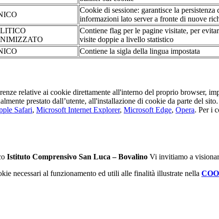
Cookie di sessione: garantisce la persistenza 
NICO
informazioni lato server a fronte di nuove rich
LITICO
Contiene flag per le pagine visitate, per evita
NIMIZZATO
visite doppie a livello statistico
NICO
Contiene la sigla della lingua impostata
erenze relative ai cookie direttamente all'interno del proprio browser, im
tualmente prestato dall’utente, all'installazione di cookie da parte del si
ple Safari
,
Microsoft Internet Explorer
,
Microsoft Edge
,
Opera
. Per i 
ico
Istituto Comprensivo San Luca – Bovalino
Vi invitiamo a visionar
kie necessari al funzionamento ed utili alle finalità illustrate nella
COO