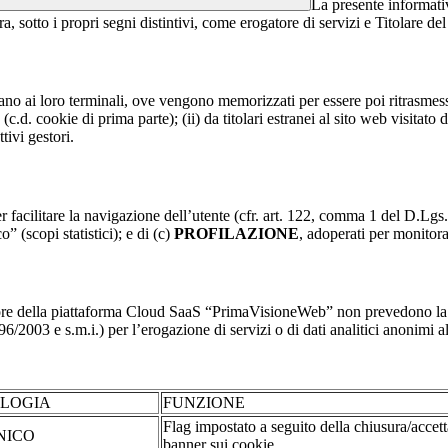
La presente informativ
a, sotto i propri segni distintivi, come erogatore di servizi e Titolare del
nviano ai loro terminali, ove vengono memorizzati per essere poi ritrasmessi
(c.d. cookie di prima parte); (ii) da titolari estranei al sito web visitato 
tivi gestori.
r facilitare la navigazione dell’utente (cfr. art. 122, comma 1 del D.Lgs
o” (scopi statistici); e di (c)
PROFILAZIONE
, adoperati per monitor
re della piattaforma Cloud SaaS “PrimaVisioneWeb” non prevedono la regi
2003 e s.m.i.) per l’erogazione di servizi o di dati analitici anonimi al 
OLOGIA
FUNZIONE
Flag impostato a seguito della chiusura/accet
NICO
banner sui cookie