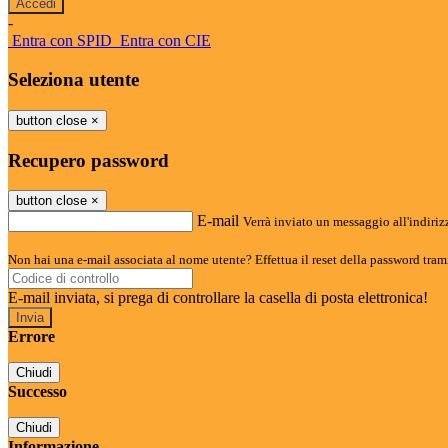
-
Entra con SPID
Entra con CIE
Seleziona utente
button close
×
Recupero password
button close
×
E-mail
Verrà inviato un messaggio all'indirizz
Non hai una e-mail associata al nome utente? Effettua il reset della password tram
E-mail inviata, si prega di controllare la casella di posta elettronica!
Errore
Chiudi
Successo
Chiudi
Informazione