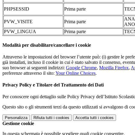
PHPSESSID
Prima parte
TEC
ANA
PVW_VISITE
Prima parte
ANO
PVW_LINGUA
Prima parte
TEC
Modalità per disabilitare/cancellare i cookie
Attraverso le impostazioni del browser l’utente può: (i) gestire le pref
già installati, incluso il cookie in cui è stato salvato il consenso, even
suo browser ai seguenti indirizzi:
Google Chrome
,
Mozilla Firefox
,
Ap
preferenze attraverso il sito:
Your Online Choices
.
Privacy Policy e Titolare del Trattamento dei Dati
Per conoscere ogni dettaglio sulle Policy Privacy dell’Istituto Scolast
Questo sito o gli strumenti terzi da questo utilizzati si avvalgono di coo
Personalizza
Rifiuta tutti
i cookies
Accetta tutti
i cookies
Gestione cookie
In questa schermata è possibile scegliere quali cookie consentire.