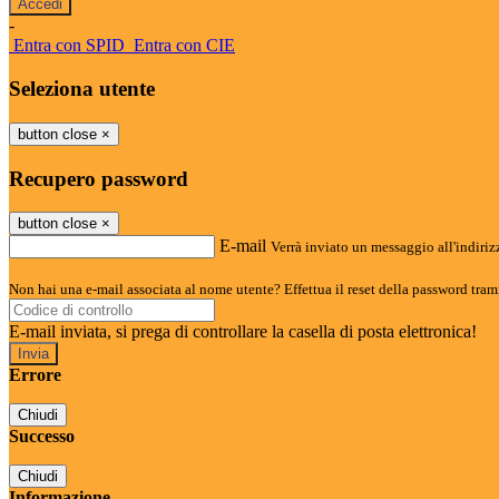
-
Entra con SPID
Entra con CIE
Seleziona utente
button close
×
Recupero password
button close
×
E-mail
Verrà inviato un messaggio all'indirizz
Non hai una e-mail associata al nome utente? Effettua il reset della password tram
E-mail inviata, si prega di controllare la casella di posta elettronica!
Errore
Chiudi
Successo
Chiudi
Informazione