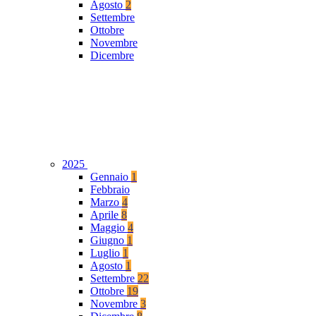
Agosto
2
Settembre
Ottobre
Novembre
Dicembre
2025
Gennaio
1
Febbraio
Marzo
4
Aprile
8
Maggio
4
Giugno
1
Luglio
1
Agosto
1
Settembre
22
Ottobre
19
Novembre
3