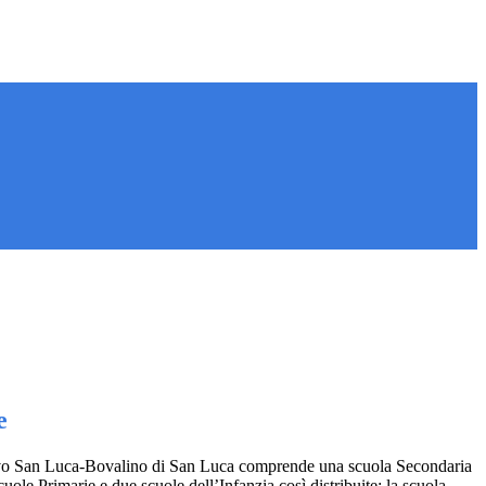
e
vo San Luca-Bovalino di San Luca comprende una scuola Secondaria
uole Primarie e due scuole dell’Infanzia così distribuite: la scuola