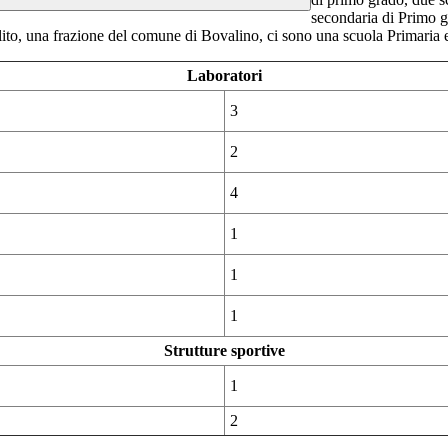
secondaria di Primo g
to, una frazione del comune di Bovalino, ci sono una scuola Primaria e
Laboratori
3
2
4
1
1
1
Strutture sportive
1
2