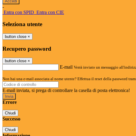
-
Entra con SPID
Entra con CIE
Seleziona utente
button close
×
Recupero password
button close
×
E-mail
Verrà inviato un messaggio all'indirizz
Non hai una e-mail associata al nome utente? Effettua il reset della password tram
E-mail inviata, si prega di controllare la casella di posta elettronica!
Errore
Chiudi
Successo
Chiudi
Informazione