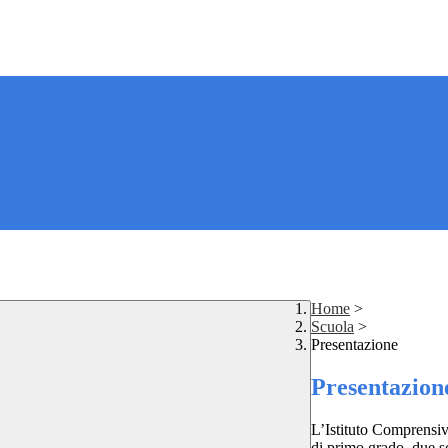
Home
>
Scuola
>
Presentazione
Presentazion
L’Istituto Comprensi
di primo grado, due sc