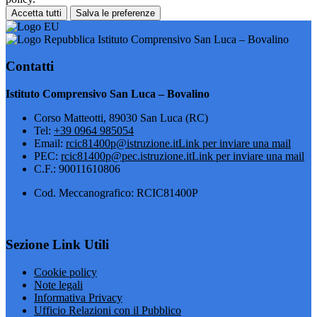
Accetta tutti
Salva le preferenze
Istituto Comprensivo San Luca – Bovalino
Contatti
Istituto Comprensivo San Luca – Bovalino
Corso Matteotti, 89030 San Luca (RC)
Tel:
+39 0964 985054
Email:
rcic81400p@istruzione.it
Link per inviare una mail
PEC:
rcic81400p@pec.istruzione.it
Link per inviare una mail
C.F.: 90011610806
Cod. Meccanografico: RCIC81400P
Sezione Link Utili
Cookie policy
Note legali
Informativa Privacy
Ufficio Relazioni con il Pubblico