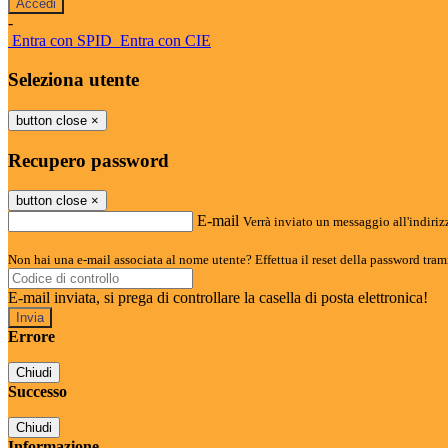
-
Entra con SPID
Entra con CIE
Seleziona utente
button close
×
Recupero password
button close
×
E-mail
Verrà inviato un messaggio all'indirizz
Non hai una e-mail associata al nome utente? Effettua il reset della password tram
E-mail inviata, si prega di controllare la casella di posta elettronica!
Errore
Chiudi
Successo
Chiudi
Informazione