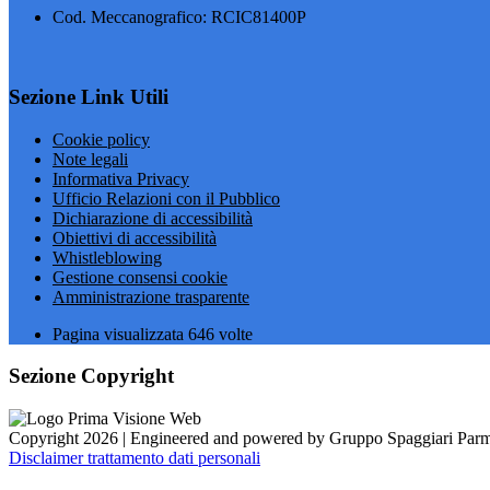
Cod. Meccanografico: RCIC81400P
Sezione Link Utili
Cookie policy
Note legali
Informativa Privacy
Ufficio Relazioni con il Pubblico
Dichiarazione di accessibilità
Obiettivi di accessibilità
Whistleblowing
Gestione consensi cookie
Amministrazione trasparente
Pagina visualizzata
646
volte
Sezione Copyright
Copyright 2026 | Engineered and powered by Gruppo Spaggiari Parm
Disclaimer trattamento dati personali