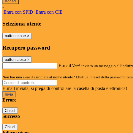
-
Entra con SPID
Entra con CIE
Seleziona utente
button close
×
Recupero password
button close
×
E-mail
Verrà inviato un messaggio all'indirizz
Non hai una e-mail associata al nome utente? Effettua il reset della password tram
E-mail inviata, si prega di controllare la casella di posta elettronica!
Errore
Chiudi
Successo
Chiudi
Informazione