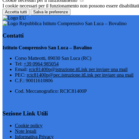
Cookie necessari per il funzionamento
I cookie necessari per il funzionamento non possono essere disabilitati.
Accetta tutti
Salva le preferenze
Istituto Comprensivo San Luca – Bovalino
Contatti
Istituto Comprensivo San Luca – Bovalino
Corso Matteotti, 89030 San Luca (RC)
Tel:
+39 0964 985054
Email:
rcic81400p@istruzione.it
Link per inviare una mail
PEC:
rcic81400p@pec.istruzione.it
Link per inviare una mail
C.F.: 90011610806
Cod. Meccanografico: RCIC81400P
Sezione Link Utili
Cookie policy
Note legali
Informativa Privacy