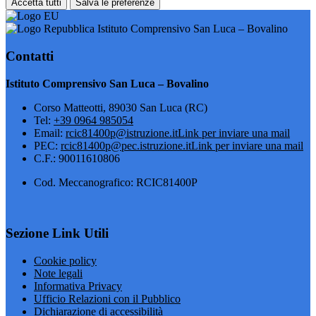
Accetta tutti
Salva le preferenze
Istituto Comprensivo San Luca – Bovalino
Contatti
Istituto Comprensivo San Luca – Bovalino
Corso Matteotti, 89030 San Luca (RC)
Tel:
+39 0964 985054
Email:
rcic81400p@istruzione.it
Link per inviare una mail
PEC:
rcic81400p@pec.istruzione.it
Link per inviare una mail
C.F.: 90011610806
Cod. Meccanografico: RCIC81400P
Sezione Link Utili
Cookie policy
Note legali
Informativa Privacy
Ufficio Relazioni con il Pubblico
Dichiarazione di accessibilità