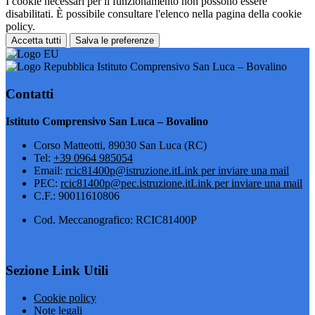
I cookie necessari per il funzionamento non possono essere
disabilitati. È possibile consultare l'elenco nella pagina della cookie
policy.
Accetta tutti
Salva le preferenze
Istituto Comprensivo San Luca – Bovalino
Contatti
Istituto Comprensivo San Luca – Bovalino
Corso Matteotti, 89030 San Luca (RC)
Tel:
+39 0964 985054
Email:
rcic81400p@istruzione.it
Link per inviare una mail
PEC:
rcic81400p@pec.istruzione.it
Link per inviare una mail
C.F.: 90011610806
Cod. Meccanografico: RCIC81400P
Sezione Link Utili
Cookie policy
Note legali