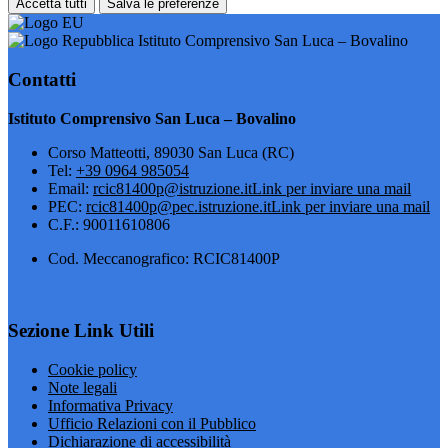
Accetta tutti
Salva le preferenze
Istituto Comprensivo San Luca – Bovalino
Contatti
Istituto Comprensivo San Luca – Bovalino
Corso Matteotti, 89030 San Luca (RC)
Tel:
+39 0964 985054
Email:
rcic81400p@istruzione.it
Link per inviare una mail
PEC:
rcic81400p@pec.istruzione.it
Link per inviare una mail
C.F.: 90011610806
Cod. Meccanografico: RCIC81400P
Sezione Link Utili
Cookie policy
Note legali
Informativa Privacy
Ufficio Relazioni con il Pubblico
Dichiarazione di accessibilità