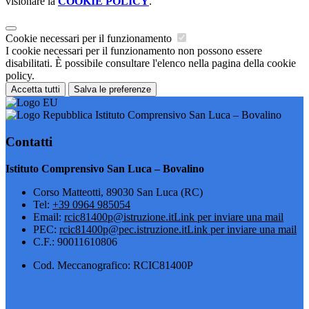
visionare la
COOKIE POLICY
.
Cookie necessari per il funzionamento
I cookie necessari per il funzionamento non possono essere
disabilitati. È possibile consultare l'elenco nella pagina della cookie
policy.
Accetta tutti
Salva le preferenze
Istituto Comprensivo San Luca – Bovalino
Contatti
Istituto Comprensivo San Luca – Bovalino
Corso Matteotti, 89030 San Luca (RC)
Tel:
+39 0964 985054
Email:
rcic81400p@istruzione.it
Link per inviare una mail
PEC:
rcic81400p@pec.istruzione.it
Link per inviare una mail
C.F.: 90011610806
Cod. Meccanografico: RCIC81400P