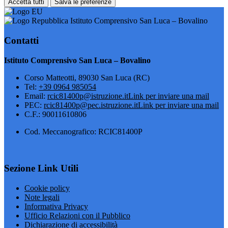
Accetta tutti
Salva le preferenze
Istituto Comprensivo San Luca – Bovalino
Contatti
Istituto Comprensivo San Luca – Bovalino
Corso Matteotti, 89030 San Luca (RC)
Tel:
+39 0964 985054
Email:
rcic81400p@istruzione.it
Link per inviare una mail
PEC:
rcic81400p@pec.istruzione.it
Link per inviare una mail
C.F.: 90011610806
Cod. Meccanografico: RCIC81400P
Sezione Link Utili
Cookie policy
Note legali
Informativa Privacy
Ufficio Relazioni con il Pubblico
Dichiarazione di accessibilità