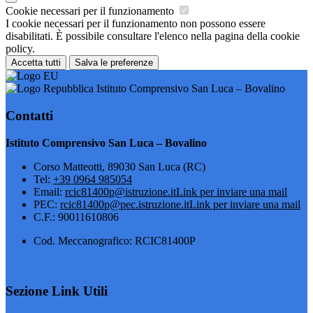
Cookie necessari per il funzionamento
I cookie necessari per il funzionamento non possono essere
disabilitati. È possibile consultare l'elenco nella pagina della cookie
policy.
Accetta tutti
Salva le preferenze
Istituto Comprensivo San Luca – Bovalino
Contatti
Istituto Comprensivo San Luca – Bovalino
Corso Matteotti, 89030 San Luca (RC)
Tel:
+39 0964 985054
Email:
rcic81400p@istruzione.it
Link per inviare una mail
PEC:
rcic81400p@pec.istruzione.it
Link per inviare una mail
C.F.: 90011610806
Cod. Meccanografico: RCIC81400P
Sezione Link Utili