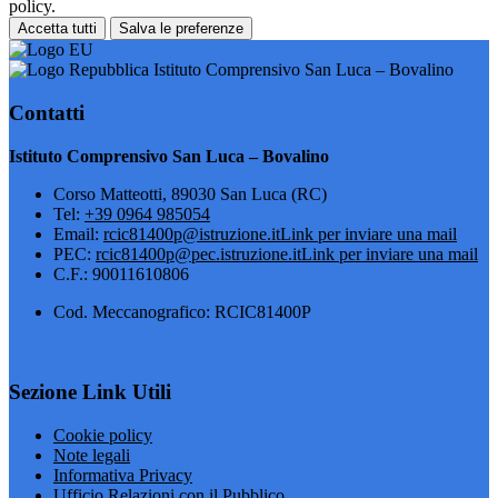
policy.
Accetta tutti
Salva le preferenze
Istituto Comprensivo San Luca – Bovalino
Contatti
Istituto Comprensivo San Luca – Bovalino
Corso Matteotti, 89030 San Luca (RC)
Tel:
+39 0964 985054
Email:
rcic81400p@istruzione.it
Link per inviare una mail
PEC:
rcic81400p@pec.istruzione.it
Link per inviare una mail
C.F.: 90011610806
Cod. Meccanografico: RCIC81400P
Sezione Link Utili
Cookie policy
Note legali
Informativa Privacy
Ufficio Relazioni con il Pubblico