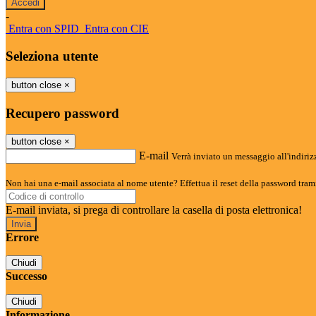
-
Entra con SPID
Entra con CIE
Seleziona utente
button close
×
Recupero password
button close
×
E-mail
Verrà inviato un messaggio all'indirizz
Non hai una e-mail associata al nome utente? Effettua il reset della password tram
E-mail inviata, si prega di controllare la casella di posta elettronica!
Errore
Chiudi
Successo
Chiudi
Informazione