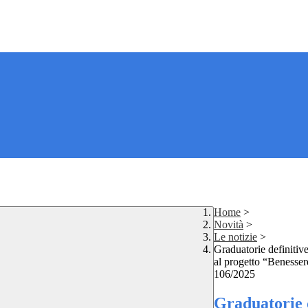
Home
>
Novità
>
Le notizie
>
Graduatorie definitive 
al progetto “Benesser
106/2025
Graduatorie d