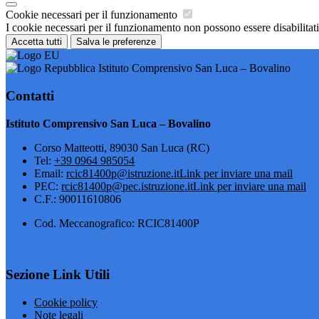
Cookie necessari per il funzionamento
I cookie necessari per il funzionamento non possono essere disabilitati.
Accetta tutti
Salva le preferenze
Istituto Comprensivo San Luca – Bovalino
Contatti
Istituto Comprensivo San Luca – Bovalino
Corso Matteotti, 89030 San Luca (RC)
Tel:
+39 0964 985054
Email:
rcic81400p@istruzione.it
Link per inviare una mail
PEC:
rcic81400p@pec.istruzione.it
Link per inviare una mail
C.F.: 90011610806
Cod. Meccanografico: RCIC81400P
Sezione Link Utili
Cookie policy
Note legali