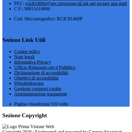
PEC:
rcic81400p@pec.istruzione.it
Link per inviare una mail
C.F.: 90011610806
Cod. Meccanografico: RCIC81400P
Sezione Link Utili
Cookie policy
Note legali
Informativa Privacy
Ufficio Relazioni con il Pubblico
Dichiarazione di accessibilità
Obiettivi di accessibilità
Whistleblowing
Gestione consensi cookie
Amministrazione trasparente
Pagina visualizzata
510
volte
Sezione Copyright
Copyright 2026 | Engineered and powered by Gruppo Spaggiari