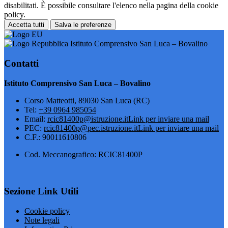
disabilitati. È possibile consultare l'elenco nella pagina della cookie
policy.
Accetta tutti
Salva le preferenze
Istituto Comprensivo San Luca – Bovalino
Contatti
Istituto Comprensivo San Luca – Bovalino
Corso Matteotti, 89030 San Luca (RC)
Tel:
+39 0964 985054
Email:
rcic81400p@istruzione.it
Link per inviare una mail
PEC:
rcic81400p@pec.istruzione.it
Link per inviare una mail
C.F.: 90011610806
Cod. Meccanografico: RCIC81400P
Sezione Link Utili
Cookie policy
Note legali