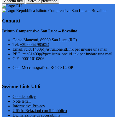
Accetta tutti
Salva le preferenze
Istituto Comprensivo San Luca – Bovalino
Contatti
Istituto Comprensivo San Luca – Bovalino
Corso Matteotti, 89030 San Luca (RC)
Tel:
+39 0964 985054
Email:
rcic81400p@istruzione.it
Link per inviare una mail
PEC:
rcic81400p@pec.istruzione.it
Link per inviare una mail
C.F.: 90011610806
Cod. Meccanografico: RCIC81400P
Sezione Link Utili
Cookie policy
Note legali
Informativa Privacy
Ufficio Relazioni con il Pubblico
Dichiarazione di accessibilità