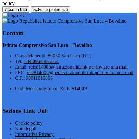
policy.
Accetta tutti
Salva le preferenze
Istituto Comprensivo San Luca – Bovalino
Contatti
Istituto Comprensivo San Luca – Bovalino
Corso Matteotti, 89030 San Luca (RC)
Tel:
+39 0964 985054
Email:
rcic81400p@istruzione.it
Link per inviare una mail
PEC:
rcic81400p@pec.istruzione.it
Link per inviare una mail
C.F.: 90011610806
Cod. Meccanografico: RCIC81400P
Sezione Link Utili
Cookie policy
Note legali
Informativa Privacy