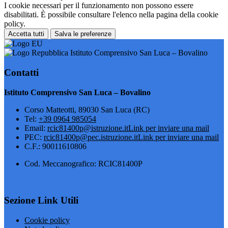
I cookie necessari per il funzionamento non possono essere
disabilitati. È possibile consultare l'elenco nella pagina della cookie
policy.
Accetta tutti
Salva le preferenze
Istituto Comprensivo San Luca – Bovalino
Contatti
Istituto Comprensivo San Luca – Bovalino
Corso Matteotti, 89030 San Luca (RC)
Tel:
+39 0964 985054
Email:
rcic81400p@istruzione.it
Link per inviare una mail
PEC:
rcic81400p@pec.istruzione.it
Link per inviare una mail
C.F.: 90011610806
Cod. Meccanografico: RCIC81400P
Sezione Link Utili
Cookie policy