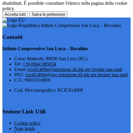
disabilitati. È possibile consultare l'elenco nella pagina della cookie
policy.
Accetta tutti
Salva le preferenze
Istituto Comprensivo San Luca – Bovalino
Contatti
Istituto Comprensivo San Luca – Bovalino
Corso Matteotti, 89030 San Luca (RC)
Tel:
+39 0964 985054
Email:
rcic81400p@istruzione.it
Link per inviare una mail
PEC:
rcic81400p@pec.istruzione.it
Link per inviare una mail
C.F.: 90011610806
Cod. Meccanografico: RCIC81400P
Sezione Link Utili
Cookie policy
Note legali