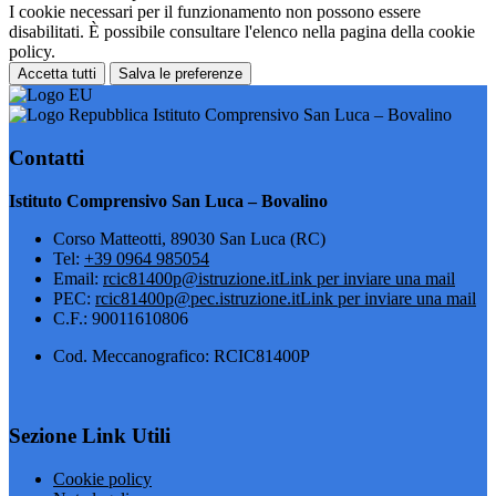
I cookie necessari per il funzionamento non possono essere
disabilitati. È possibile consultare l'elenco nella pagina della cookie
policy.
Accetta tutti
Salva le preferenze
Istituto Comprensivo San Luca – Bovalino
Contatti
Istituto Comprensivo San Luca – Bovalino
Corso Matteotti, 89030 San Luca (RC)
Tel:
+39 0964 985054
Email:
rcic81400p@istruzione.it
Link per inviare una mail
PEC:
rcic81400p@pec.istruzione.it
Link per inviare una mail
C.F.: 90011610806
Cod. Meccanografico: RCIC81400P
Sezione Link Utili
Cookie policy